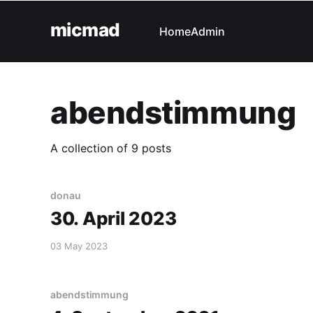
micmad
Home
Admin
abendstimmung
A collection of 9 posts
donau
30. April 2023
03 May 2023
abendstimmung